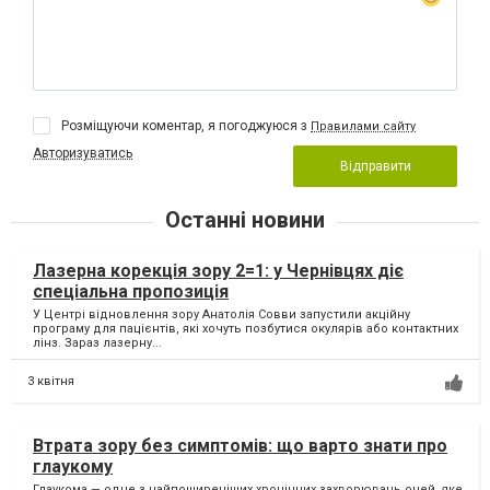
Розміщуючи коментар, я погоджуюся з
Правилами сайту
Авторизуватись
Відправити
Останні новини
Лазерна корекція зору 2=1: у Чернівцях діє
спеціальна пропозиція
У Центрі відновлення зору Анатолія Совви запустили акційну
програму для пацієнтів, які хочуть позбутися окулярів або контактних
лінз. Зараз лазерну...
3 квітня
Втрата зору без симптомів: що варто знати про
глаукому
Глаукома — одне з найпоширеніших хронічних захворювань очей, яке