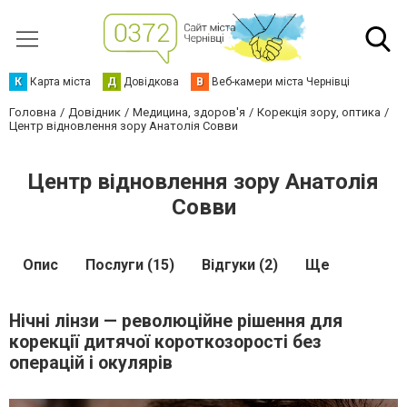
К
Карта міста
Д
Довідкова
В
Веб-камери міста Чернівці
Головна
Довідник
Медицина, здоров'я
Корекція зору, оптика
Центр відновлення зору Анатолія Совви
Центр відновлення зору Анатолія
Совви
Опис
Послуги (15)
Відгуки (2)
Ще
Нічні лінзи — революційне рішення для
корекції дитячої короткозорості без
операцій і окулярів