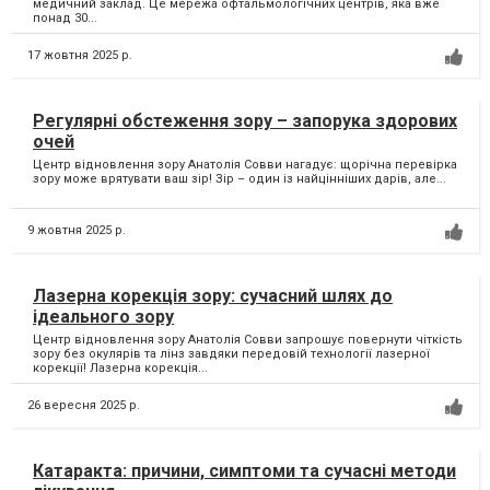
медичний заклад. Це мережа офтальмологічних центрів, яка вже
понад 30...
17 жовтня 2025 р.
Регулярні обстеження зору – запорука здорових
очей
Центр відновлення зору Анатолія Совви нагадує: щорічна перевірка
зору може врятувати ваш зір! Зір – один із найцінніших дарів, але...
9 жовтня 2025 р.
Лазерна корекція зору: сучасний шлях до
ідеального зору
Центр відновлення зору Анатолія Совви запрошує повернути чіткість
зору без окулярів та лінз завдяки передовій технології лазерної
корекції! Лазерна корекція...
26 вересня 2025 р.
Катаракта: причини, симптоми та сучасні методи