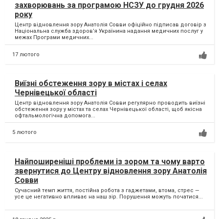
захворювань за програмою НСЗУ до грудня 2026
року
Центр відновлення зору Анатолія Совви офіційно підписав договір з
Національна служба здоровʼя Українина надання медичних послуг у
межах Програми медичних...
17 лютого
Виїзні обстеження зору в містах і селах
Чернівецької області
Центр відновлення зору Анатолія Совви регулярно проводить виїзні
обстеження зору у містах та селах Чернівецької області, щоб якісна
офтальмологічна допомога...
5 лютого
Найпоширеніші проблеми із зором та чому варто
звернутися до Центру відновлення зору Анатолія
Совви
Сучасний темп життя, постійна робота з гаджетами, втома, стрес —
усе це негативно впливає на наш зір. Порушення можуть початися...