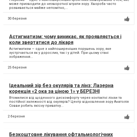
може призводити до незворотної втрати зору. Хвороба часто
розвивається майже непомітно,...
30 березня
Астигматизм: чому виникає, як проявляється і
коли звертатися до лікаря
Астигматизм — одне з найпоширеніших порушень зору, яке
зустрічається як у дорослих, так і у дітей. При цьому стані
зображення...
25 березня
Ідеальний зір без окулярів та лінз: Лазерна
корекція «2 ока за ціною 1» у БЕРЕЗНІ
Втомилися від щоденного дискомфорту через контактні лінзи та
постійної залежності від окулярів? Центр відновлення зору Анатолія
Совви робить якісну приватну...
2 березня
Безкоштовне лікування офтальмологічних