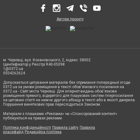
Автори проєкту
м. Чернівці, вул. Кохановського, 2, індекс: 58002
Ідентифікатор у Реєстрі R40-05098
1@0372.ua
0504262624
Допускається цитування матеріалів без отримання попередньої згоди
0372.ua за умови розміщення в тексті обов'язкового посилання на
0372.ua - Сайт міста Чернівці. Для інтернет-видань обов'язкове
розміщення прямого, відкритого для пошукових систем гіперпосилання
на цитовані статті не нижче другого абзацу в тексті або в якості джерела.
Порушення виняткових прав переслідується Законом.
Матеріали з плашками «Реклама» чи «Спонсорований контент»
публікуються на правах реклами.
Політика конфіденційності
Правила сайту
Правила
класифайд
Редакційна політика