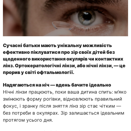
Сучасні батьки мають унікальну можливість
ефективно піклуватися про зір своїх дітей без
щоденного використання окулярів чи контактних
лінз.
Ортокератологічні лінзи
, або нічні лінзи, — це
прорив у світі офтальмології.
Надягаються на ніч — вдень бачите ідеально
Нічні лінзи працюють, поки ваша дитина спить: м’яко
змінюють форму рогівки, відновлюють правильний
фокус, і зранку після зняття лінз зір стає чітким —
без потреби в окулярах. Зір залишається ідеальним
протягом усього дня.