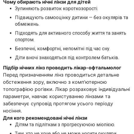
Чому обирають нічні лінзи для дітей
Зупиняють розвиток короткозорості.
Підвищують самооцінку дитини — без окулярів та
обмежень.
Підходять для активного способу життя та занять
спортом.
Безпечні, комфортні, непомітні під час сну.
Діти вночі знаходяться під контролем батьків.
Підбір нічних лінз проводить лікар-офтальмолог
Перед призначенням лінз проводиться детальне
обстеження зору, включно з комп'ютерною
топографією рогівки. Лікар розраховує індивідуальні
параметри, навчає користуванню лінзами та
забезпечує супровід протягом усього періоду
носіння.
Для кого рекомендовані нічні лінзи
Дітям та підліткам з прогресуючою міопією.
Тим, хто не хоче або не може носити окуляри.