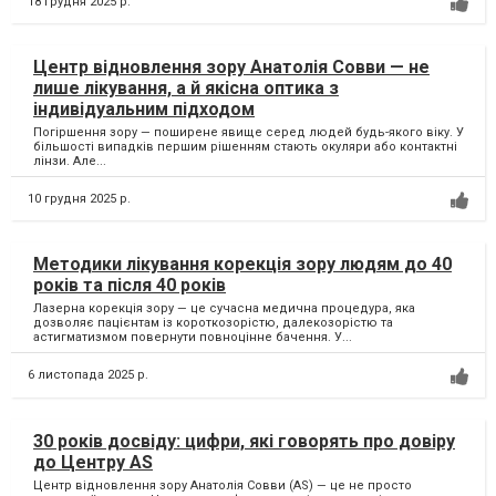
18 грудня 2025 р.
Центр відновлення зору Анатолія Совви — не
лише лікування, а й якісна оптика з
індивідуальним підходом
Погіршення зору — поширене явище серед людей будь-якого віку. У
більшості випадків першим рішенням стають окуляри або контактні
лінзи. Але...
10 грудня 2025 р.
Методики лікування корекція зору людям до 40
років та після 40 років
Лазерна корекція зору — це сучасна медична процедура, яка
дозволяє пацієнтам із короткозорістю, далекозорістю та
астигматизмом повернути повноцінне бачення. У...
6 листопада 2025 р.
30 років досвіду: цифри, які говорять про довіру
до Центру AS
Центр відновлення зору Анатолія Совви (AS) — це не просто